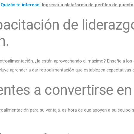
Quizás te interese:
Ingresar a plataforma de perfiles de puesto
acitación de liderazgo
n.
retroalimentación, ¿la están aprovechando al máximo? Enseñe a los
cluye aprender a dar retroalimentación que establezca expectativas 
entes a convertirse e
oalimentación para su ventaja, es hora de que apoyen a su equipo so